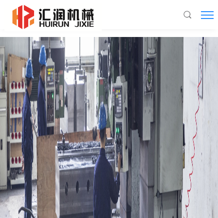
米兰网入口站官网_米兰milan(中国)