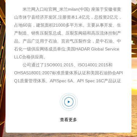
PROFILE
米兰网入口站官网_米兰milan(中国) 座落于安徽省黄
山市休宁县经济开发区,注册资本1.4亿元，总投资2亿元，
占地60亩，建筑面积21000多平方米。主要从事开发、生
产制造、销售压裂泵总成、压裂泵阀箱和高压流体控制产
品。产品广泛用于石油、页岩气压裂作业，是中石油、中
石化一级供应网络成员单位;美国HADAR Global Service
LLC合格供应商。
公司通过了1SO9001:2015、ISO14001:2015和
OHSAS18001:2007标准质量体系认证和美国石油协会API
Q1质量管理体系、APISpec 6A、API Spec 16C产品认证
及会标使用权。
公司秉承产品精益求精、管理追求卓越的理念;依托先
进的制造能力、严格的检验标准，不断创新，为客户提供
性能稳定、质量可靠的产品，并为寻求降低客户使用成本
查看更多
而不懈努力。 液力端产品服务于中石油西部钻探、长城钻
探、大庆钻探及国内外压裂设备厂配套等单位，深得用户
好评。 主体阀箱通过采用先进的冶炼技术、锻造工艺、独