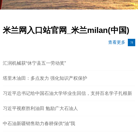
特热处理工艺和现代化制造设备，每个产品均经过独立的
检测和测试; 主要易损件有柱塞、阀座、阀体、阀胶皮及
密封件等与阀箱完美配套，主要优点有高耐磨、耐酸碱、
米兰网入口站官网_米兰milan(中国)
排量大寿命长等。 液力端总成主要由阀箱、阀体、阀座、
柱塞、柱塞垫圈、油环、弹簧座、压帽、压盖、弹簧、阀
查看更多
胶皮和密封件等组成
汇润机械获“休宁县五一劳动奖”
塔里木油田：多点发力 强化知识产权保护
习近平总书记给中国石油大学毕业生回信，支持百名学子扎根新
疆建设西部
习近平视察胜利油田 勉励广大石油人
中石油新疆销售助力春耕保供“油”我