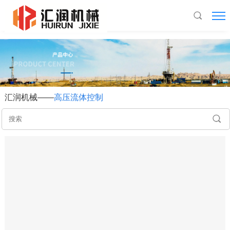
米兰网入口站官网_米兰milan(中国)
汇润机械——
高压流体控制