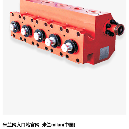
米兰网入口站官网_米兰milan(中国)