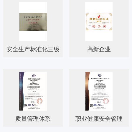
安全生产标准化三级
高新企业
质量管理体系
职业健康安全管理