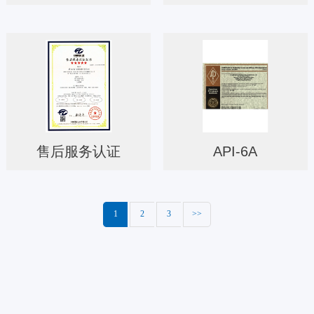
证证书中文
售后服务认证
API-6A
1
2
3
>>